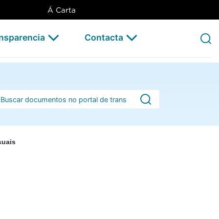
Á Carta
ansparencia
Contacta
rra de busca
suais