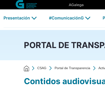
Contidos audiovisuais - CSA
Skip to Main Content
AGalega
Presentación
#ComunicaciónG
P
PORTAL DE TRANS
CSAG
Portal de Transparencia
Acti
Contidos audiovisua