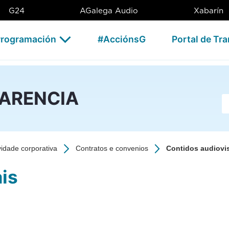
G
G24
AGalega Audio
Xabarín
rogramación
#AcciónsG
Portal de Tr
PARENCIA
Ba
vidade corporativa
Contratos e convenios
Contidos audiovi
is