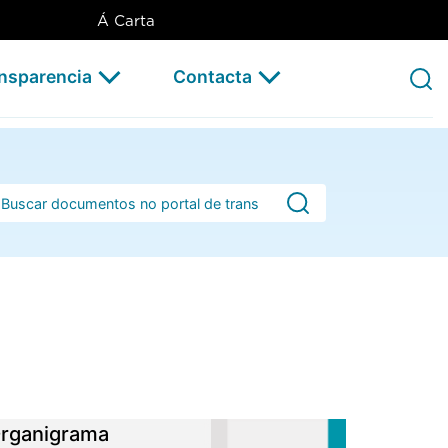
Á Carta
ansparencia
Contacta
rra de busca
rganigrama