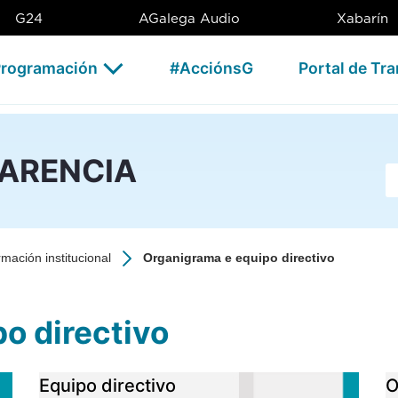
ivo - CSAG
G24
AGalega Audio
Xabarín
rogramación
#AcciónsG
Portal de Tr
PARENCIA
Ba
rmación institucional
Organigrama e equipo directivo
uipo directivo
Equipo directivo
O