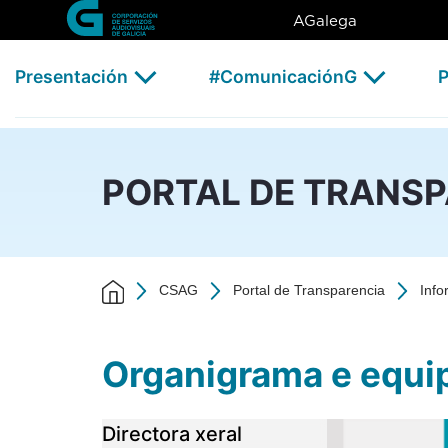
Organigrama e equipo direct
Skip to Main Content
AGalega
Presentación
#ComunicaciónG
P
PORTAL DE TRANS
CSAG
Portal de Transparencia
Info
​​​​​​​Organigrama e eq
Directora xeral