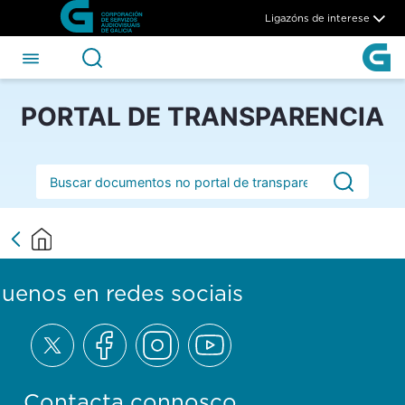
Irene Viña Bravo - CSAG
Skip to Main Content
Ligazóns de interese
PORTAL DE TRANSPARENCIA
Barra de busca
guenos en redes sociais
Contacta connosco