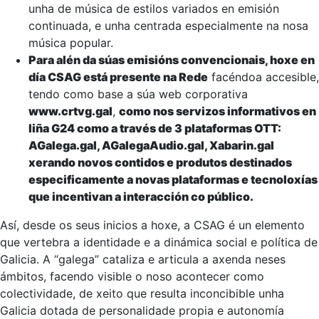
unha de música de estilos variados en emisión
continuada, e unha centrada especialmente na nosa
música popular.
Para alén da súas emisións convencionais, hoxe en
día CSAG está presente na Rede
facéndoa accesible,
tendo como base a súa web corporativa
www.crtvg.gal
,
como nos servizos informativos en
liña G24 como a través de 3 plataformas OTT:
AGalega.gal, AGalegaAudio.gal, Xabarin.gal
xerando novos contidos e produtos destinados
especificamente a novas plataformas e tecnoloxías
que incentivan a interacción co público.
Así, desde os seus inicios a hoxe, a CSAG é un elemento
que vertebra a identidade e a dinámica social e política de
Galicia. A “galega” cataliza e articula a axenda neses
ámbitos, facendo visible o noso acontecer como
colectividade, de xeito que resulta inconcibible unha
Galicia dotada de personalidade propia e autonomía