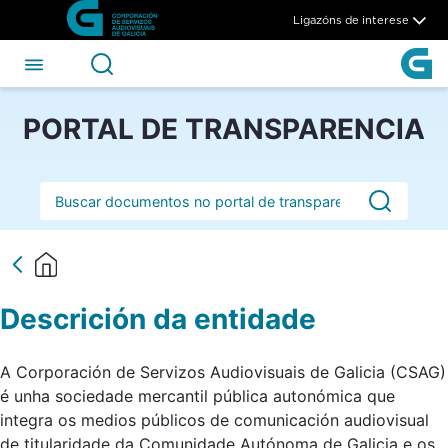
Descrición da entidade - CS
Skip to Main Content
Ligazóns de interese
PORTAL DE TRANSPARENCIA
Barra de busca
Descrición da entidade
A Corporación de Servizos Audiovisuais de Galicia (CSAG)
é unha sociedade mercantil pública autonómica que
integra os medios públicos de comunicación audiovisual
de titularidade da Comunidade Autónoma de Galicia e os