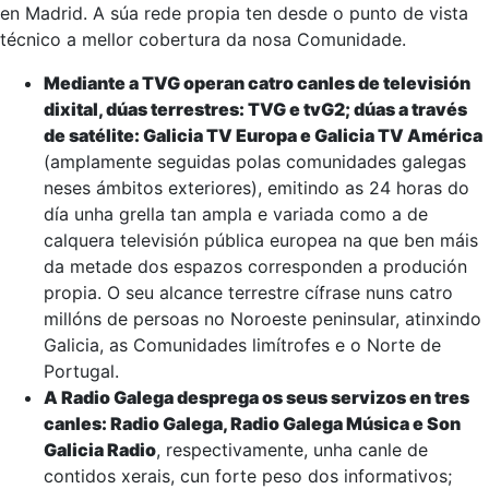
en Madrid. A súa rede propia ten desde o punto de vista
técnico a mellor cobertura da nosa Comunidade.
Mediante a TVG operan catro canles de televisión
dixital, dúas terrestres: TVG e tvG2; dúas a través
de satélite: Galicia TV Europa e Galicia TV América
(amplamente seguidas polas comunidades galegas
neses ámbitos exteriores), emitindo as 24 horas do
día unha grella tan ampla e variada como a de
calquera televisión pública europea na que ben máis
da metade dos espazos corresponden a produción
propia. O seu alcance terrestre cífrase nuns catro
millóns de persoas no Noroeste peninsular, atinxindo
Galicia, as Comunidades limítrofes e o Norte de
Portugal.
A Radio Galega desprega os seus servizos en tres
canles: Radio Galega, Radio Galega Música e Son
Galicia Radio
, respectivamente, unha canle de
contidos xerais, cun forte peso dos informativos;