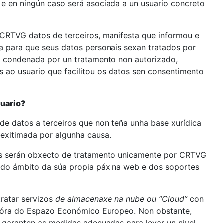
 e en ningún caso será asociada a un usuario concreto
a CRTVG datos de terceiros, manifesta que informou e
a para que seus datos personais sexan tratados por
 condenada por un tratamento non autorizado,
ns ao usuario que facilitou os datos sen consentimento
suario?
de datos a terceiros que non teña unha base xurídica
 lexitimada por algunha causa.
os serán obxecto de tratamento unicamente por CRTVG
o do ámbito da súa propia páxina web e dos soportes
ratar servizos
de almacenaxe na nube ou “Cloud”
con
 fóra do Espazo Económico Europeo. Non obstante,
garanten as medidas adecuadas para levar un nivel