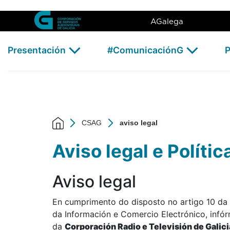
aviso legal - CSAG
Skip to Main Content
AGalega
Presentación
#ComunicaciónG
P
CSAG
aviso legal
Aviso legal e Políti
Aviso legal
En cumprimento do disposto no artigo 10 da 
da Información e Comercio Electrónico, infó
da
Corporación Radio e Televisión de Galic