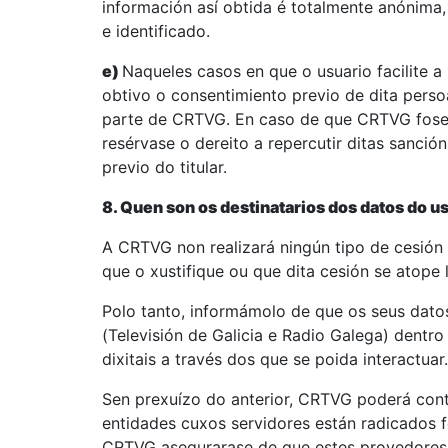
información así obtida é totalmente anónima,
e identificado.
e)
Naqueles casos en que o usuario facilite 
obtivo o consentimiento previo de dita perso
parte de CRTVG. En caso de que CRTVG fose
resérvase o dereito a repercutir ditas sanció
previo do titular.
8. Quen son os destinatarios dos datos do u
A CRTVG non realizará ningún tipo de cesión 
que o xustifique ou que dita cesión se atope
Polo tanto, informámolo de que os seus dat
(Televisión de Galicia e Radio Galega) dentr
dixitais a través dos que se poida interactuar.
Sen prexuízo do anterior, CRTVG poderá cont
entidades cuxos servidores están radicados
CRTVG asegurarase de que estes provedores 