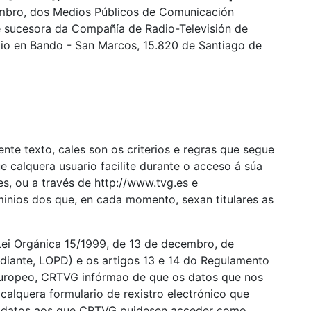
embro, dos Medios Públicos de Comunicación
 e sucesora da Compañía de Radio-Televisión de
lio en Bando - San Marcos, 15.820 de Santiago de
e
te texto, cales son os criterios e regras que segue
e calquera usuario facilite durante o acceso á súa
s, ou a través de http://www.tvg.es e
minios dos que, en cada momento, sexan titulares as
ei Orgánica 15/1999, de 13 de decembro, de
 diante, LOPD) e os artigos 13 e 14 do Regulamento
Europeo, CRTVG infórmao de que os datos que nos
alquera formulario de rexistro electrónico que
es datos aos que CRTVG puidesen acceder como