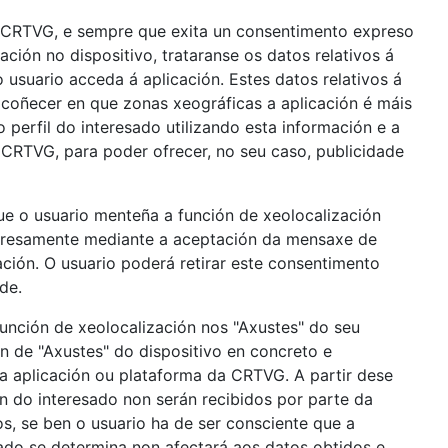
a CRTVG, e sempre que exita un consentimento expreso
ación no dispositivo, trataranse os datos relativos á
o usuario acceda á aplicación. Estes datos relativos á
coñecer en que zonas xeográficas a aplicación é máis
 perfil do interesado utilizando esta información e a
a CRTVG, para poder ofrecer, no seu caso, publicidade
e o usuario menteña a función de xeolocalización
expresamente mediante a aceptación da mensaxe de
ción. O usuario poderá retirar este consentimento
de.
función de xeolocalización nos "Axustes" do seu
ión de "Axustes" do dispositivo en concreto e
 a aplicación ou plataforma da CRTVG. A partir dese
n do interesado non serán recibidos por parte da
s, se ben o usuario ha de ser consciente que a
do se determina non afectará aos datos obtidos e