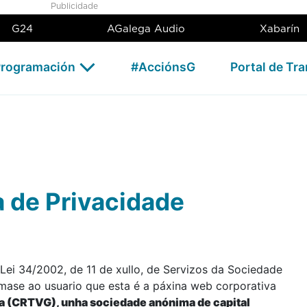
Publicidade
G24
AGalega Audio
Xabarín
rogramación
#AcciónsG
Portal de Tr
ca de Privacidade
Lei 34/2002, de 11 de xullo, de Servizos da Sociedade
rmase ao usuario que esta é a páxina web corporativa
ia (CRTVG), unha sociedade anónima de capital