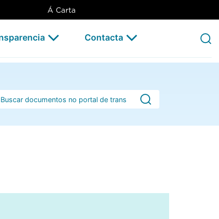
Á Carta
ansparencia
Contacta
rra de busca