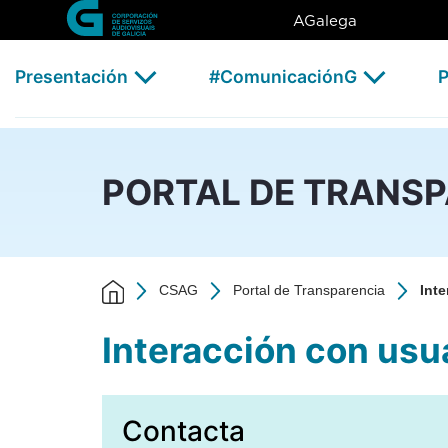
Interacción con usuarios/as 
Skip to Main Content
AGalega
Presentación
#ComunicaciónG
P
PORTAL DE TRANS
CSAG
Portal de Transparencia
Int
Interacción con usu
Contacta