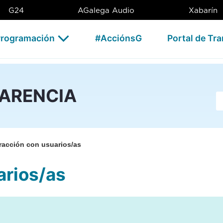
- CSAG
G24
AGalega Audio
Xabarín
rogramación
#AcciónsG
Portal de Tr
PARENCIA
Ba
eracción con usuarios/as
arios/as