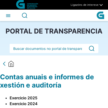
Contas anuais e informes de 
Skip to Main Content
Ligazóns de interese
PORTAL DE TRANSPARENCIA
Barra de busca
Contas anuais e informes de
xestión e auditoría
Exercicio 2025
Exercicio 2024