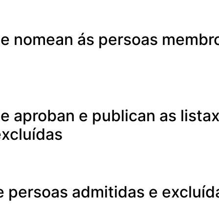
se nomean ás persoas membro
e aproban e publican as listax
excluídas
de persoas admitidas e excluíd