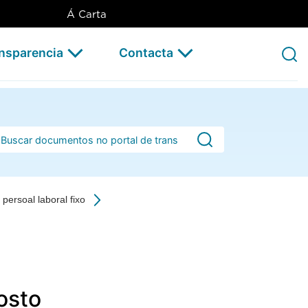
Á Carta
ansparencia
Contacta
rra de busca
persoal laboral fixo
osto