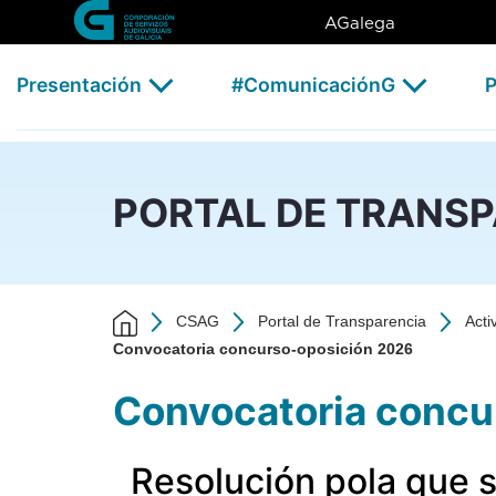
Convocatoria concurso-opos
Skip to Main Content
AGalega
Presentación
#ComunicaciónG
P
PORTAL DE TRANS
CSAG
Portal de Transparencia
Acti
Convocatoria concurso-oposición 2026
Convocatoria concu
Resolución pola que s