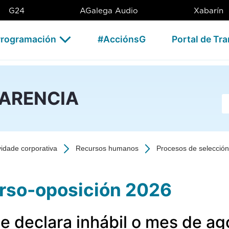
ición 2026 - CSAG
G24
AGalega Audio
Xabarín
rogramación
#AcciónsG
Portal de Tr
PARENCIA
Ba
vidade corporativa
Recursos humanos
Procesos de selección 
rso-oposición 2026
e declara inhábil o mes de ag