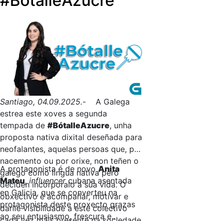
#BótalleAzucre
Santiago, 04.09.2025.-
A Galega
estrea este xoves a segunda
tempada de
#BótalleAzucre
, unha
proposta nativa dixital deseñada para
neofalantes, aquelas persoas que, por
nacemento ou por orixe, non teñen o
A protagonista é de novo
Anita
galego como lingua nativa pero
Mateu
,
influencer
cubana asentada
deciden incorporalo á súa vida. O
en Galicia, que se converteu na
obxectivo é acompañar, motivar e
protagonista deste proxecto grazas
darlle visibilidade a este colectivo
ao seu entusiasmo, frescura e
cada vez máis presente na sociedade