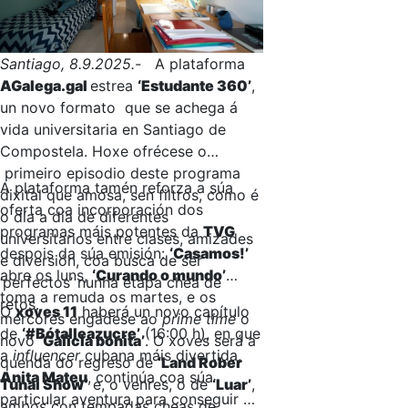
Santiago, 8.9.2025.-
A plataforma
AGalega.gal
estrea
‘Estudante 360’
,
un novo formato que se achega á
vida universitaria en Santiago de
Compostela. Hoxe ofrécese o
primeiro episodio deste programa
A plataforma tamén reforza a súa
dixital que amosa, sen filtros, como é
oferta coa incorporación dos
o día a día de diferentes
programas máis potentes da
TVG
universitarios entre clases, amizades
despois da súa emisión:
‘Casamos!’
e diversión, coa busca de ser
abre os luns,
‘Curando o mundo’
‘perfectos’ nunha etapa chea de
toma a remuda os martes, e os
retos.
O
xoves 11
haberá un novo capítulo
mércores engádese ao
prime time
o
de
‘#Bótalleazucre’
(16:00 h), en que
novo
‘Galicia bonita’
. O xoves será a
a
influencer
cubana máis divertida,
quenda do regreso de
‘Land Rober
Anita Mateu
, continúa coa súa
Tunai Show’
e, o venres, o de
‘Luar’
,
particular aventura para conseguir un
ambos con tempadas cheas de