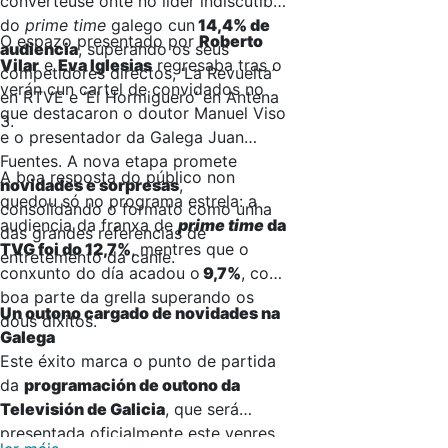
converteuse onte no líder indiscutible
do
prime time
galego cun
14,4% de
O espazo presentado por
Roberto
audiencia
, superando os seus
Vilar
e
Eva Iglesias
regresaba tras o
competidores directos, ‘La Revuelta’
verán cun cartel de convidados no
en RTVE e ‘El Hormiguero’ en Antena
que destacaron o doutor Manuel Viso
3.
e o presentador da Galega Juan
Fuentes. A nova etapa promete
A boa resposta do público non
novidades e sorpresas
,
quedou só no programa estrela: a
consolidando o formato como unha
audiencia da franxa de
prime time
da
das grandes referencias de
TVG foi do 12,7%
, mentres que o
entretemento da canle.
conxunto do día acadou o
9,7%
, con
boa parte da grella superando os
Un outono cargado de novidades na
dous díxitos.
Galega
Este éxito marca o punto de partida
da
programación de outono da
Televisión de Galicia
, que será
presentada oficialmente este venres