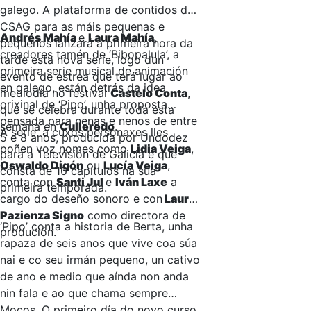
galego. A plataforma de contidos da
CSAG para as máis pequenas e
Andrés Mahía
e
Laura Mahía
,
pequenos lanzará a primeira hora da
creadores tamén de ‘Bibopalula’, a
tarde esta nova serie, logo dun
primeira serie musical de animación
evento de estrea que terá lugar ao
en galego, están detrás da idea
mediodía no festival
Castelo Conta
,
orixinal de ‘Pipo’, unha proposta
que se celebra durante toda esta
pensada para nenas e nenos de entre
semana en
Culleredo
.
A serie, a cuxos personaxes lles
5 e 8 anos, producida por Undodez
poñen voz nomes como
Lidia Veiga
,
para a Televisión de Galicia e que
Oswaldo Digón
ou
Lucía Veiga
,
consta de 10 capítulos na súa
conta con
Santi Jul
e
Iván Laxe
a
primeira temporada.
cargo do deseño sonoro e con
Laura
Pazienza Signo
como directora de
‘Pipo’ conta a historia de Berta, unha
produción.
rapaza de seis anos que vive coa súa
nai e co seu irmán pequeno, un cativo
de ano e medio que aínda non anda
nin fala e ao que chama sempre
Mocos. O primeiro día do novo curso