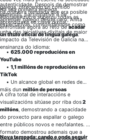
autenticidade. Despois de demostrar
galega, ofrecendo un contido
Na súa primeira entrega,
na primeira tempada que era posible
entretido, participativo e de
#BótalleAzucre superou todas as
aprender galego desde cero, Anita
aprendizaxe en clave dixital.
expectativas, consolidándose como
enfróntase agora ao reto de
acadar
unha das iniciativas dixitais de maior
un título oficial de lingua galega
.
impacto da Televisión de Galicia na
ensinanza do idioma:
•
625.000 reproducións en
YouTube
•
1,1 millóns de reproducións en
TikTok
• Un alcance global en redes de
máis dun
millón de persoas
A cifra total de interaccións e
visualizacións sitúase por riba dos
2
millóns
, demostrando a capacidade
do proxecto para espallar o galego
entre públicos novos e neofalantes. O
formato demostrou ademais que a
Nova tempada: cando e onde seguir
aprendizaxe dunha lingua pode ser