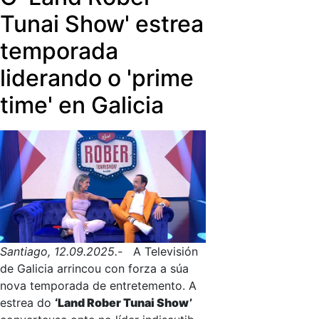
renovado. Tamén asistiron as novas
Tunai Show' estrea
caras dos Informativos e Deportes da
TVG e as voces que acompañan cada
temporada
día a audiencia desde a Radio
liderando o 'prime
Galega.
time' en Galicia
Santiago, 12.09.2025.-
A Televisión
de Galicia arrincou con forza a súa
nova temporada de entretemento. A
estrea do
‘Land Rober Tunai Show’