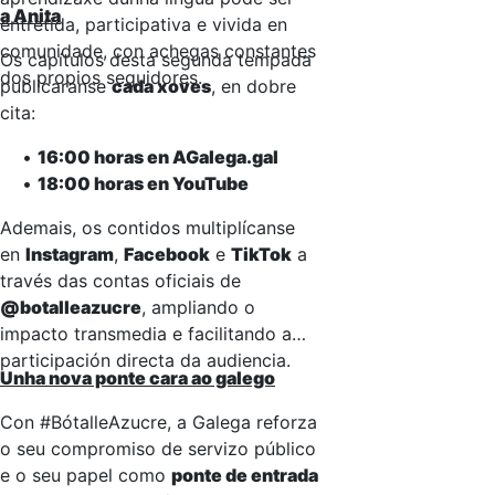
a Anita
entretida, participativa e vivida en
comunidade, con achegas constantes
Os capítulos desta segunda tempada
dos propios seguidores.
publicaranse
cada xoves
, en dobre
cita:
•
16:00 horas en AGalega.gal
•
18:00 horas en YouTube
Ademais, os contidos multiplícanse
en
Instagram
,
Facebook
e
TikTok
a
través das contas oficiais de
@botalleazucre
, ampliando o
impacto transmedia e facilitando a
participación directa da audiencia.
Unha nova ponte cara ao galego
Con #BótalleAzucre, a Galega reforza
o seu compromiso de servizo público
e o seu papel como
ponte de entrada