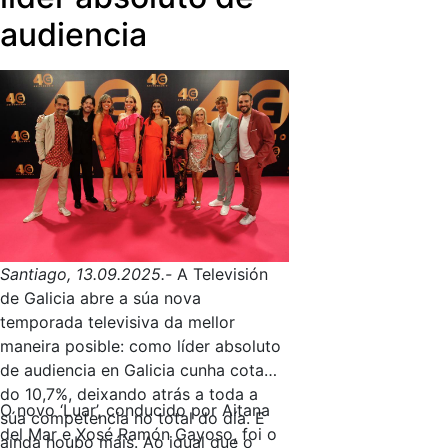
outras canles musicais do grupo
audiencia
público.
Son Galicia Radio
continúa o
seu labor de emitir música galega en
galego as 24 horas do día e os 365
días do ano, mentres que
Radio
Picariña
, a canle infantil e xuvenil,
manterá unha programación variada
para este outono-inverno.
Santiago, 13.09.2025.-
A Televisión
de Galicia abre a súa nova
temporada televisiva da mellor
maneira posible: como líder absoluto
de audiencia en Galicia cunha cota
do 10,7%, deixando atrás a toda a
O novo ‘Luar’, conducido por Aitana
súa competencia no total do día. E
del Mar e Xosé Ramón Gayoso, foi o
aínda houbo máis. Ao igual que o