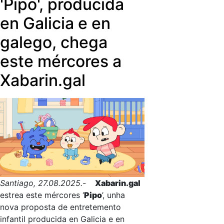
'Pipo', producida
rivais... e quizais, algún día, a levar
tamén o ansiado bote.
en Galicia e en
galego, chega
este mércores a
Xabarin.gal
Santiago, 27.08.2025.-
Xabarin.gal
estrea este mércores ‘
Pipo
’, unha
nova proposta de entretemento
infantil producida en Galicia e en