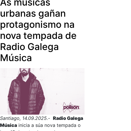
As músicas
ambientado na Australia occidental
en que dous irmáns agricultores
urbanas gañan
enfrontados deben colaborar para
protagonismo na
salvar os seus rabaños e a
comunidade.
nova tempada de
Radio Galega
Música
Santiago, 14.09.2025.-
Radio Galega
Música
inicia a súa nova tempada o