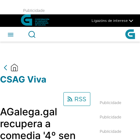
CSAG Viva - CSAG
Publicidade
Skip to Main Content
Ligazóns de interese
CSAG Viva
RSS
Publicidade
AGalega.gal
Publicidade
recupera a
Publicidade
comedia '4º sen