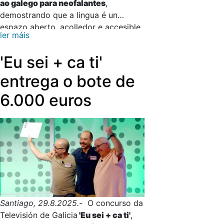
ao galego para neofalantes
,
demostrando que a lingua é un
espazo aberto, acolledor e accesible
ler máis
para todas e todos. O proxecto
combina aprendizaxe, entretemento e
'Eu sei + ca ti'
identidade cultural, abrindo camiño
para que cada vez máis persoas
entrega o bote de
incorporen o galego á súa vida diaria.
6.000 euros
Santiago, 29.8.2025.-
O concurso da
Televisión de Galicia
'Eu sei + ca ti'
,