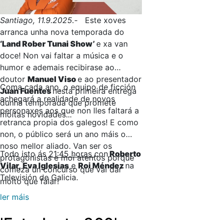
Santiago, 11.9.2025.-
Este xoves
arranca unha nova temporada do
‘Land Rober Tunai Show’
e xa van
doce! Non vai faltar a música e o
humor e ademais recibirase ao
doutor
Manuel Viso
e ao presentador
Coma cada ano, o equipo de ficción
Juan Fuentes
nesta primeira entrega
achegará a realidade de novos
dunha temporada que promete
personaxes aos que non lles faltará a
moitas novidades...
retranca propia dos galegos! E como
non, o público será un ano máis o
noso mellor aliado. Van ser os
Todo isto ás
21:45 horas
con
Roberto
protagonistas e moi atentos porque
Vilar, Eva Iglesias
e
Roi Méndez
na
comeza un concurso que vai dar
Televisión de Galicia.
moito que falar!
ler máis