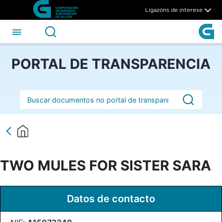
TWO MULES FOR SISTER SA
Skip to Main Content
Ligazóns de interese
PORTAL DE TRANSPARENCIA
Barra de busca
TWO MULES FOR SISTER SARA
Datos de contacto