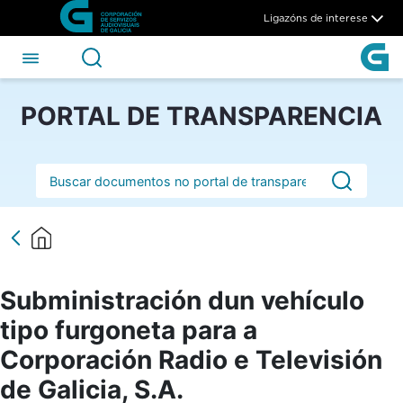
Subministración dun vehículo 
Skip to Main Content
Ligazóns de interese
PORTAL DE TRANSPARENCIA
Barra de busca
Subministración dun vehículo
tipo furgoneta para a
Corporación Radio e Televisión
de Galicia, S.A.