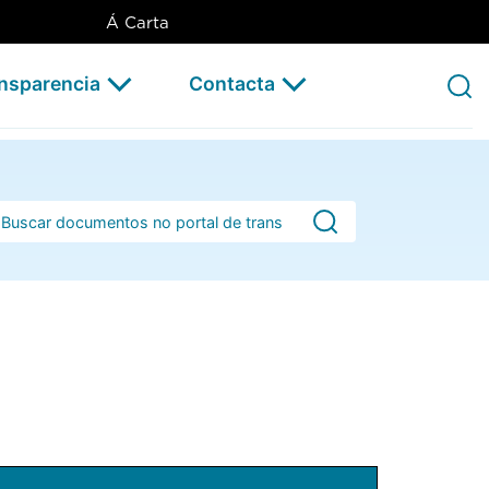
Á Carta
ansparencia
Contacta
rra de busca