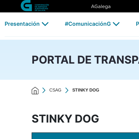
STINKY DOG - CSAG
Skip to Main Content
AGalega
Presentación
#ComunicaciónG
P
PORTAL DE TRANS
CSAG
STINKY DOG
STINKY DOG