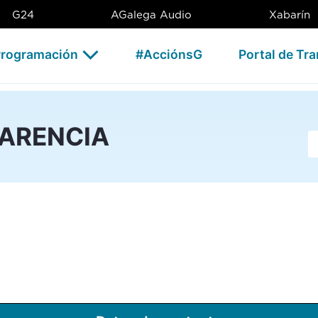
G24
AGalega Audio
Xabarín
rogramación
#AcciónsG
Portal de Tr
PARENCIA
Ba