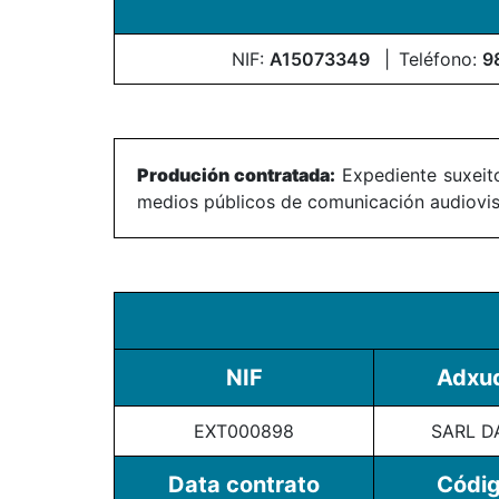
NIF:
A15073349
Teléfono:
9
Produción contratada:
Expediente suxeito
medios públicos de comunicación audiovisu
NIF
Adxud
EXT000898
SARL 
Data contrato
Códig