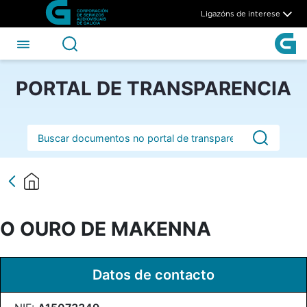
O OURO DE MAKENNA - CSA
Skip to Main Content
Ligazóns de interese
PORTAL DE TRANSPARENCIA
Barra de busca
O OURO DE MAKENNA
Datos de contacto