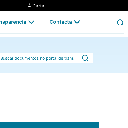
Á Carta
ansparencia
Contacta
rra de busca