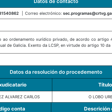
Datos de contacto
81540862
Correo electrónico:
sec.programas@crtvg.ga
 ao ordenamento xurídico privado, de acordo co artigo 4
al de Galicia. Exento da LCSP, en virtude do artigo 10 da
Datos da resolución do procedemento
xudicatario
Título
Z ALVAREZ CARLOS
O LOBO UR
digo conta
Descrición