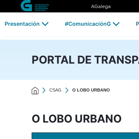
O LOBO URBANO - CSAG
Skip to Main Content
AGalega
Presentación
#ComunicaciónG
P
PORTAL DE TRANS
CSAG
O LOBO URBANO
O LOBO URBANO