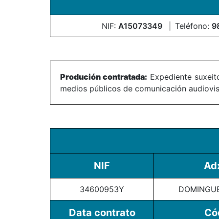
NIF:
A15073349
Teléfono:
9
Produción contratada:
Expediente suxeito
medios públicos de comunicación audiovisu
NIF
Ad
34600953Y
DOMINGUE
Data contrato
Có