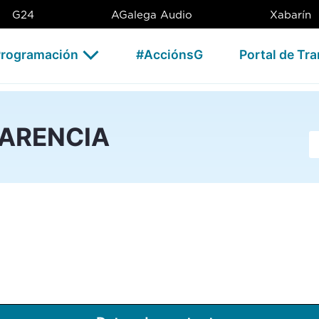
G24
AGalega Audio
Xabarín
rogramación
#AcciónsG
Portal de Tr
PARENCIA
Ba