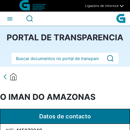
O IMAN DO AMAZONAS - CS
Skip to Main Content
Ligazóns de interese
PORTAL DE TRANSPARENCIA
Barra de busca
O IMAN DO AMAZONAS
Datos de contacto