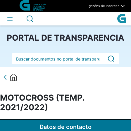
MOTOCROSS (TEMP. 2021/2
Skip to Main Content
Ligazóns de interese
PORTAL DE TRANSPARENCIA
Barra de busca
MOTOCROSS (TEMP.
2021/2022)
Datos de contacto