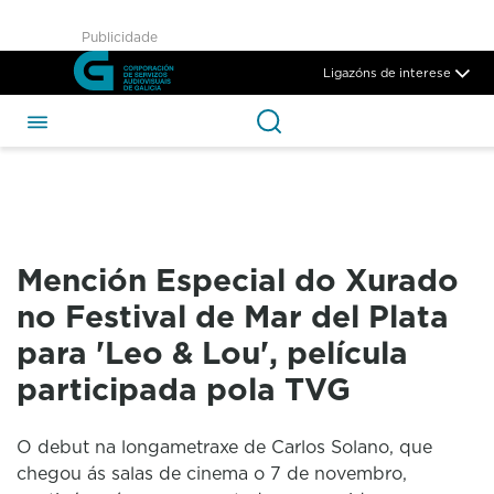
Mención Especial do Xurado n
Publicidade
Skip to Main Content
Ligazóns de interese
Mención Especial do Xurado
no Festival de Mar del Plata
para 'Leo & Lou', película
participada pola TVG
O debut na longametraxe de Carlos Solano, que
chegou ás salas de cinema o 7 de novembro,