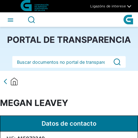
MEGAN LEAVEY - CSAG
Skip to Main Content
Ligazóns de interese
PORTAL DE TRANSPARENCIA
Barra de busca
MEGAN LEAVEY
Datos de contacto