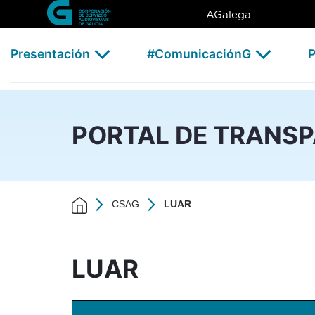
LUAR - CSAG
Skip to Main Content
AGalega
Presentación
#ComunicaciónG
P
PORTAL DE TRANS
CSAG
LUAR
LUAR