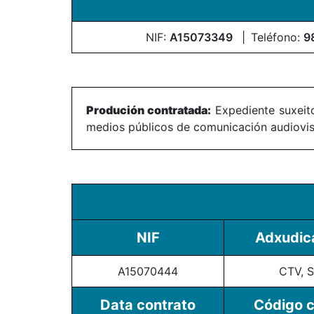
NIF:
A15073349
Teléfono:
9
Produción contratada:
Expediente suxeito
medios públicos de comunicación audiovisu
NIF
Adxudica
A15070444
CTV, S
Data contrato
Código 