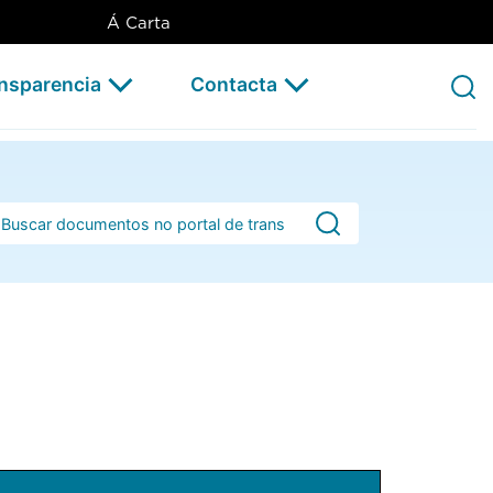
Á Carta
ansparencia
Contacta
rra de busca