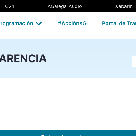
G24
AGalega Audio
Xabarín
rogramación
#AcciónsG
Portal de Tr
PARENCIA
Ba