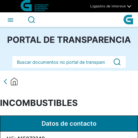
INCOMBUSTIBLES - CSAG
Skip to Main Content
Ligazóns de interese
PORTAL DE TRANSPARENCIA
Barra de busca
INCOMBUSTIBLES
Datos de contacto