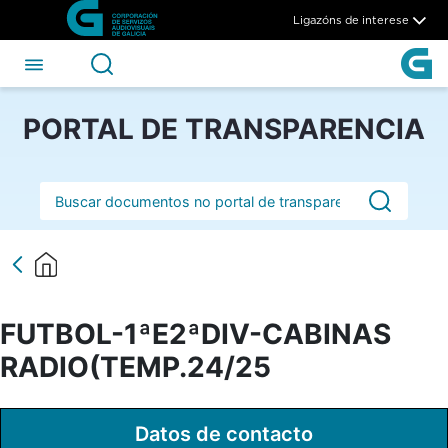
FUTBOL-1ªE2ªDIV-CABINAS 
Skip to Main Content
Ligazóns de interese
PORTAL DE TRANSPARENCIA
Barra de busca
FUTBOL-1ªE2ªDIV-CABINAS
RADIO(TEMP.24/25
Datos de contacto