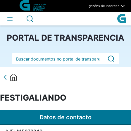
FESTIGALIANDO - CSAG
Skip to Main Content
Ligazóns de interese
PORTAL DE TRANSPARENCIA
Barra de busca
FESTIGALIANDO
Datos de contacto