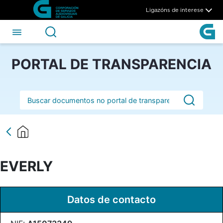
EVERLY - CSAG
Skip to Main Content
Ligazóns de interese
PORTAL DE TRANSPARENCIA
Barra de busca
EVERLY
Datos de contacto