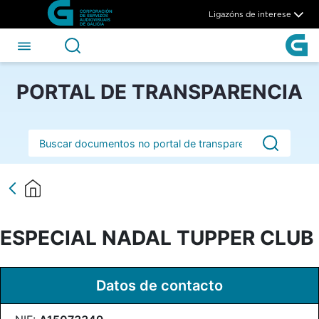
ESPECIAL NADAL TUPPER CL
Skip to Main Content
Ligazóns de interese
PORTAL DE TRANSPARENCIA
Barra de busca
ESPECIAL NADAL TUPPER CLUB
Datos de contacto