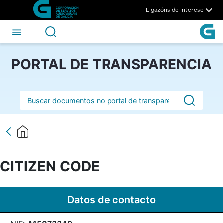
CITIZEN CODE - CSAG
Skip to Main Content
Ligazóns de interese
PORTAL DE TRANSPARENCIA
Barra de busca
CITIZEN CODE
Datos de contacto