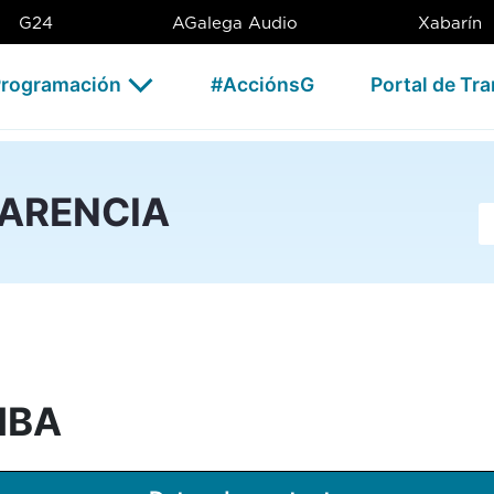
AG
G24
AGalega Audio
Xabarín
rogramación
#AcciónsG
Portal de Tr
PARENCIA
Ba
MBA