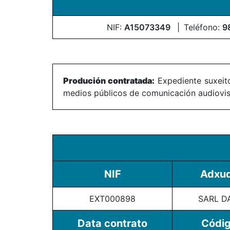
NIF:
A15073349
Teléfono:
9
Produción contratada:
Expediente suxeito
medios públicos de comunicación audiovisu
NIF
Adxud
EXT000898
SARL 
Data contrato
Códig