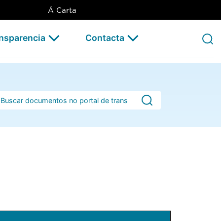
Á Carta
ansparencia
Contacta
rra de busca