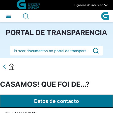
CASAMOS! QUE FOI DE...? -
Skip to Main Content
Ligazóns de interese
PORTAL DE TRANSPARENCIA
Barra de busca
CASAMOS! QUE FOI DE...?
Datos de contacto