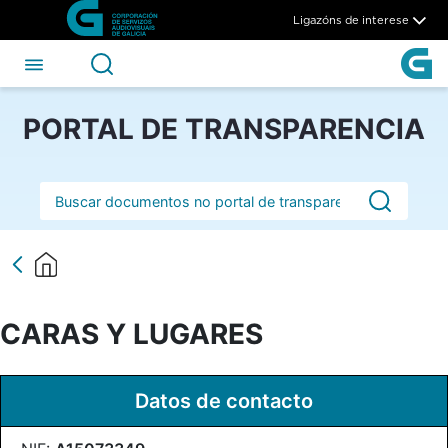
CARAS Y LUGARES - CSAG
Skip to Main Content
Ligazóns de interese
PORTAL DE TRANSPARENCIA
Barra de busca
CARAS Y LUGARES
Datos de contacto