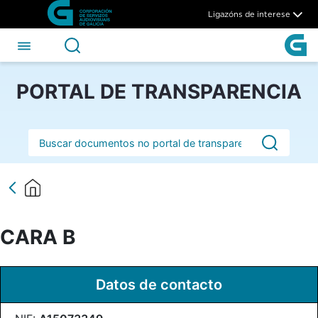
CARA B - CSAG
Skip to Main Content
Ligazóns de interese
PORTAL DE TRANSPARENCIA
Barra de busca
CARA B
Datos de contacto