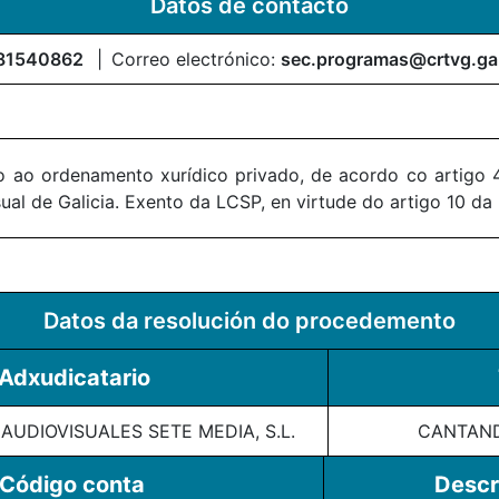
Datos de contacto
81540862
Correo electrónico:
sec.programas@crtvg.ga
 ao ordenamento xurídico privado, de acordo co artigo 4
al de Galicia. Exento da LCSP, en virtude do artigo 10 da
Datos da resolución do procedemento
Adxudicatario
UDIOVISUALES SETE MEDIA, S.L.
CANTAND
Código conta
Descr