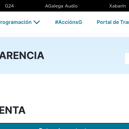
CSAG
G24
AGalega Audio
Xabarín
rogramación
#AcciónsG
Portal de Tr
PARENCIA
Ba
ENTA