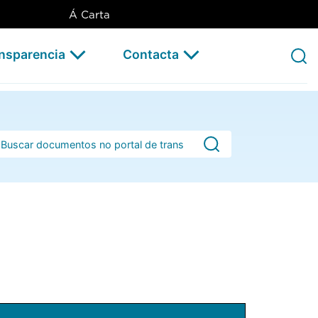
Á Carta
ansparencia
Contacta
rra de busca