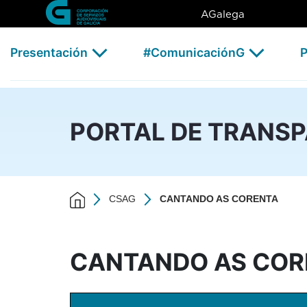
CANTANDO AS CORENTA - 
Skip to Main Content
AGalega
Presentación
#ComunicaciónG
P
PORTAL DE TRANS
CSAG
CANTANDO AS CORENTA
CANTANDO AS COR