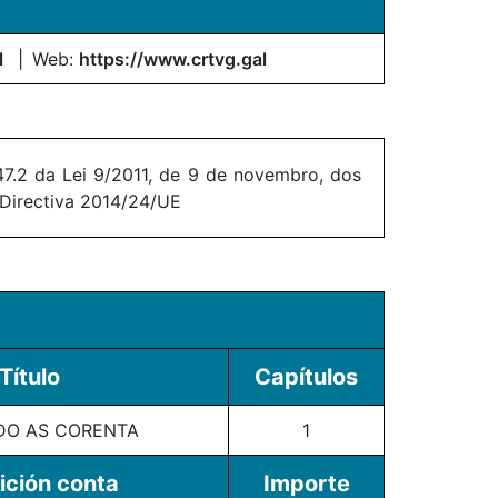
l
Web:
https://www.crtvg.gal
7.2 da Lei 9/2011, de 9 de novembro, dos
 Directiva 2014/24/UE
Título
Capítulos
O AS CORENTA
1
ición conta
Importe