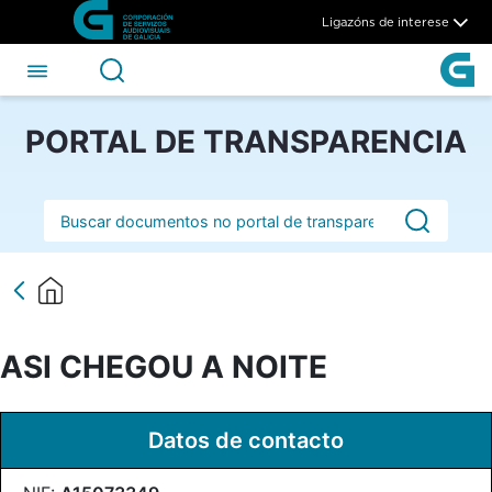
ASI CHEGOU A NOITE - CSA
Skip to Main Content
Ligazóns de interese
PORTAL DE TRANSPARENCIA
Barra de busca
ASI CHEGOU A NOITE
Datos de contacto