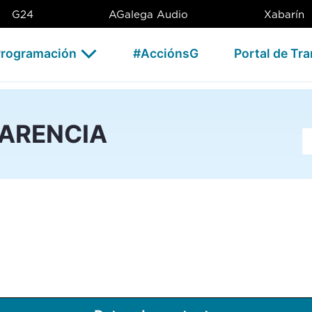
G24
AGalega Audio
Xabarín
rogramación
#AcciónsG
Portal de Tr
PARENCIA
Ba