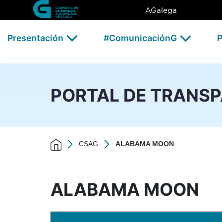
ALABAMA MOON - CSAG
Skip to Main Content
AGalega
Presentación
#ComunicaciónG
P
PORTAL DE TRANS
CSAG
ALABAMA MOON
ALABAMA MOON