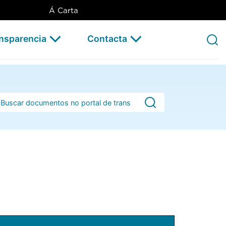
Á Carta
ansparencia
Contacta
rra de busca