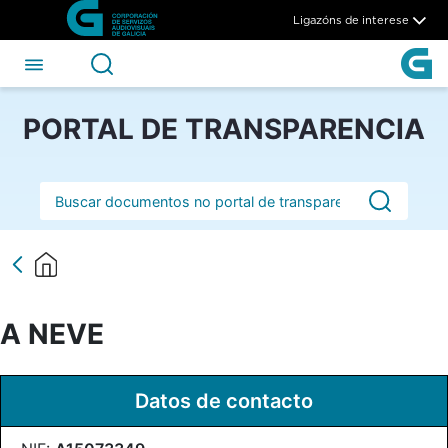
A NEVE - CSAG
Skip to Main Content
Ligazóns de interese
PORTAL DE TRANSPARENCIA
Barra de busca
A NEVE
Datos de contacto