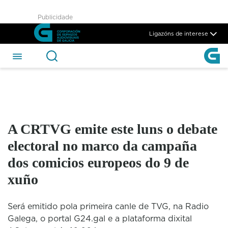
A CRTVG emite este luns o d
Publicidade
Skip to Main Content
Ligazóns de interese
A CRTVG emite este luns o debate
electoral no marco da campaña
dos comicios europeos do 9 de
xuño
Será emitido pola primeira canle de TVG, na Radio
Galega, o portal G24.gal e a plataforma dixital