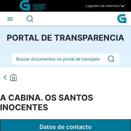
A CABINA. OS SANTOS INOC
Skip to Main Content
Ligazóns de interese
PORTAL DE TRANSPARENCIA
Barra de busca
A CABINA. OS SANTOS
INOCENTES
Datos de contacto