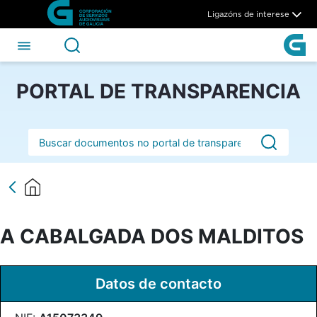
A CABALGADA DOS MALDITO
Skip to Main Content
Ligazóns de interese
PORTAL DE TRANSPARENCIA
Barra de busca
A CABALGADA DOS MALDITOS
Datos de contacto