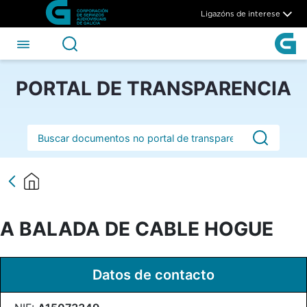
A BALADA DE CABLE HOGUE
Skip to Main Content
Ligazóns de interese
PORTAL DE TRANSPARENCIA
Barra de busca
A BALADA DE CABLE HOGUE
Datos de contacto