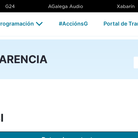
G24
AGalega Audio
Xabarín
rogramación
#AcciónsG
Portal de Tr
PARENCIA
Ba
I