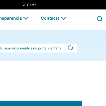
Á Carta
ansparencia
Contacta
rra de busca