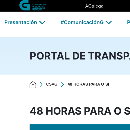
48 HORAS PARA O SI - CSAG
Skip to Main Content
AGalega
Presentación
#ComunicaciónG
P
PORTAL DE TRANS
CSAG
48 HORAS PARA O SI
48 HORAS PARA O S