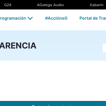
G24
AGalega Audio
Xabarín
rogramación
#AcciónsG
Portal de Tr
PARENCIA
Ba