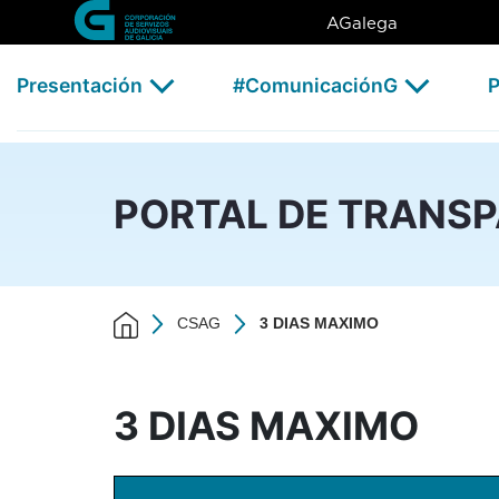
3 DIAS MAXIMO - CSAG
Skip to Main Content
AGalega
Presentación
#ComunicaciónG
P
PORTAL DE TRANS
CSAG
3 DIAS MAXIMO
3 DIAS MAXIMO