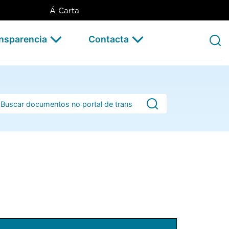
Á Carta
ansparencia
Contacta
rra de busca