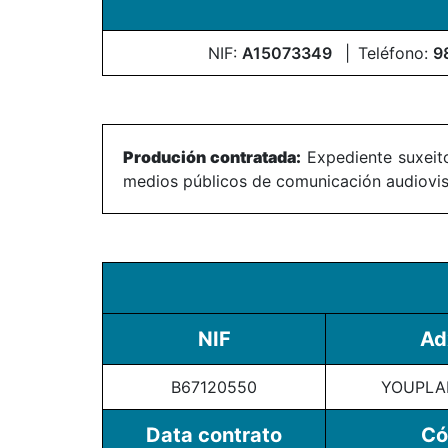
NIF:
A15073349
Teléfono:
9
Produción contratada:
Expediente suxeito
medios públicos de comunicación audiovisu
NIF
Ad
B67120550
YOUPLAN
Data contrato
Có