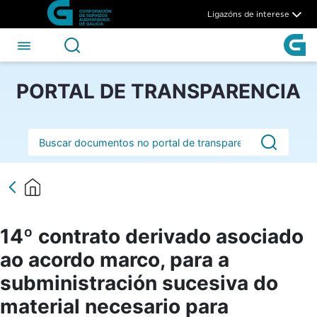
14º contrato derivado asociad
Skip to Main Content
Ligazóns de interese
PORTAL DE TRANSPARENCIA
Barra de busca
14º contrato derivado asociado
ao acordo marco, para a
subministración sucesiva do
material necesario para