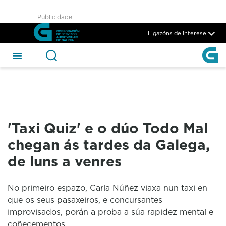
&#39;Taxi Quiz&#39; e o dúo 
Publicidade
Skip to Main Content
Ligazóns de interese
'Taxi Quiz' e o dúo Todo Mal
chegan ás tardes da Galega,
de luns a venres
No primeiro espazo, Carla Núñez viaxa nun taxi en
que os seus pasaxeiros, e concursantes
improvisados, porán a proba a súa rapidez mental e
coñecementos