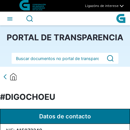
#DIGOCHOEU - CSAG
Skip to Main Content
Ligazóns de interese
PORTAL DE TRANSPARENCIA
Barra de busca
#DIGOCHOEU
Datos de contacto