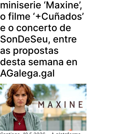
paper avalado pola USC e FORTA
miniserie ‘Maxine’,
capacidade real de competir polo
que pretende achegar unha
mellor perfil no horizonte de 2035?
o filme ‘+Cuñados’
aproximación ao perfil profesional
sénior dos medios públicos no 2035.
e o concerto de
SonDeSeu, entre
as propostas
desta semana en
AGalega.gal