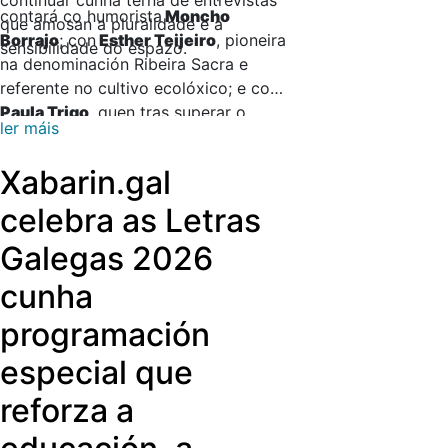
continuar cunha terna de entrevistas
contará co humorista
Moncho
que amosan a pluralidade e a
Borrajo
; con
Esther Teijeiro
, pioneira
sensibilidade do espazo.
na denominación Ribeira Sacra e
referente no cultivo ecolóxico; e con
Paula Trigo
, quen tras superar o
ler máis
transplante dos pulmóns por unha
enfermidade rara, é todo un exemplo
Xabarin.gal
de superación. O resto de sorpresas
reservaranse para quen se anime a
celebra as Letras
descubrir esta nova aposta televisiva
Galegas 2026
da fin de semana.
cunha
programación
especial que
reforza a