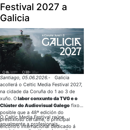
Festival 2027 a
Galicia
Santiago, 05.06.2026.-
Galicia
acollerá o Celtic Media Festival 2027,
na cidade da Coruña do 1 ao 3 de
xuño. O
labor conxunto da TVG e o
Clúster do Audiovisual Galego
fixo
posible que a 48ª edición do
O Celtic Media Festival reúne
prestixioso certame, o principal
anualmente a profesionais,
encontro internacional dedicado á