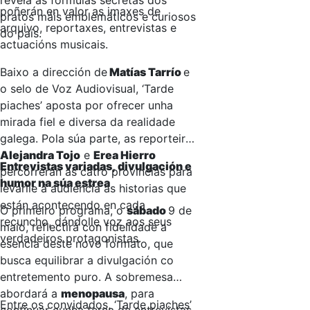
revela as fórmulas secretas dos
poñerán en valor as imaxes de
pratos máis emblemáticos e curiosos
arquivo, reportaxes, entrevistas e
do país.
actuacións musicais.
Baixo a dirección de
Matías Tarrío
e
o selo de Voz Audiovisual, ‘Tarde
piaches’ aposta por ofrecer unha
mirada fiel e diversa da realidade
galega. Pola súa parte, as reporteiras
Alejandra Tojo
e
Erea Hierro
Entrevistas variadas, divulgación e
percorrerán as catro provincias para
humor na súa estrea
levarlle á audiencia as historias que
están acontecendo en cada
O primeiro programa, o
sábado
9 de
recuncho, dándolle voz aos seus
maio, reflectirá con fidelidade a
verdadeiros protagonistas.
esencia deste novo formato, que
busca equilibrar a divulgación co
entretemento puro. A sobremesa
abordará a
menopausa
, para
Entre os convidados, ‘Tarde piaches’