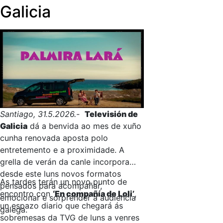
(Irlanda do Norte),
a longametraxe
Galicia
da TVG ‘+ Cuñados’, alzouse co
premio Celtic Media na categoría de
Comedia
.
Santiago, 31.5.2026.-
Televisión de
Galicia
dá a benvida ao mes de xuño
cunha renovada aposta polo
entretemento e a proximidade. A
grella de verán da canle incorpora
desde este luns novos formatos
As tardes terán un novo punto de
pensados para acompañar,
encontro con
‘En compañía de Loli’
,
emocionar e sorprender a audiencia
un espazo diario que chegará ás
galega.
sobremesas da TVG de luns a venres