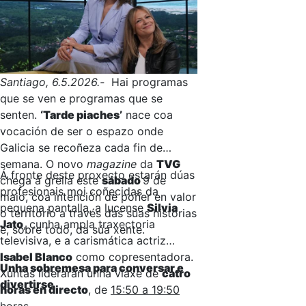
Santiago, 6.5.2026.-
Hai programas
que se ven e programas que se
senten.
‘Tarde piaches’
nace coa
vocación de ser o espazo onde
Galicia se recoñeza cada fin de
semana. O novo
magazine
da
TVG
Á fronte deste proxecto estarán dúas
chega á grella este
sábado
9 de
profesionais moi coñecidas da
maio, coa intención de poñer en valor
pequena pantalla, a lucense
Silvia
o territorio a través das súas historias
Jato
, cunha ampla traxectoria
e, sobre todo, da súa xente.
televisiva, e a carismática actriz
Isabel Blanco
como copresentadora.
Unha sobremesa para conversar e
Xuntas liderarán unha viaxe de
catro
divertirse
horas en directo
, de
15:50 a 19:50