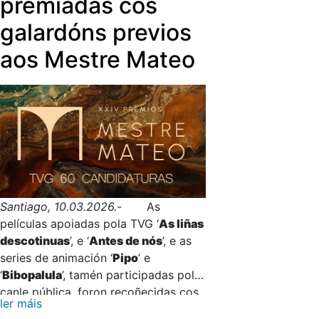
premiadas cos
galardóns previos
aos Mestre Mateo
Santiago, 10.03.2026.-
As
películas apoiadas pola TVG ‘
As liñas
descotinuas
’, e ‘
Antes de nós
’, e as
series de animación ‘
Pipo
’ e
‘
Bibopalula
’, tamén participadas pola
canle pública, foron recoñecidas cos
ler máis
premios especiais dos Mestre Mateo,