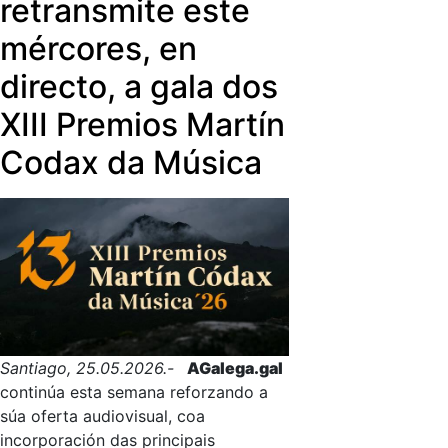
retransmite este
dispoñible para quen queira
participar, contar a súa historia ou
mércores, en
axudar a alguén que se sinta só.
directo, a gala dos
XIII Premios Martín
Codax da Música
Santiago, 25.05.2026.-
AGalega.gal
continúa esta semana reforzando a
súa oferta audiovisual, coa
incorporación das principais