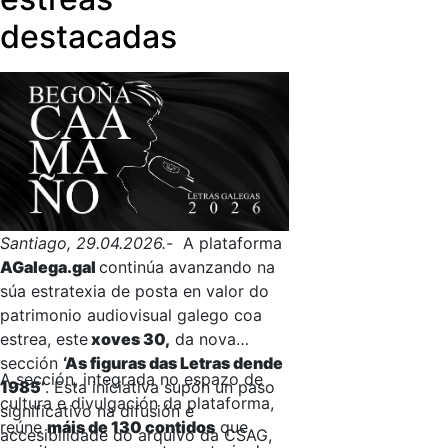
destacadas
Santiago, 29.04.2026.-
A plataforma
AGalega.gal
continúa avanzando na
súa estratexia de posta en valor do
patrimonio audiovisual galego coa
estrea, este
xoves 30,
da nova
sección
‘As figuras das Letras dende
A sección, integrada no espazo de
1985’
. Esta iniciativa supón un paso
cultura e divulgación da plataforma,
significativo na difusión e
reúne
máis de 130 contidos
que
accesibilidade do arquivo da CSAG,