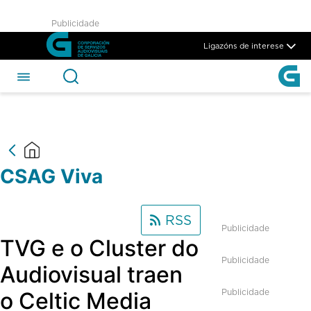
CSAG Viva - CSAG
Publicidade
Skip to Main Content
Ligazóns de interese
CSAG Viva
RSS
Publicidade
TVG e o Cluster do
Publicidade
Audiovisual traen
Publicidade
o Celtic Media