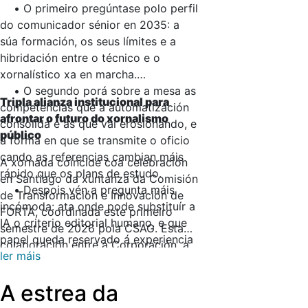
• O primeiro pregúntase polo perfil
do comunicador sénior en 2035: a
súa formación, os seus límites e a
hibridación entre o técnico e o
xornalístico xa en marcha.
• O segundo porá sobre a mesa as
Tripla alianza institucional para
competencias que a automatización
afrontar o futuro do xornalismo
consolida e as que vai erosionando, e
público
a forma en que se transmite o oficio
cando as referencias cambian máis
A xornada coincide coa celebración
rápido que os plans de estudo.
en Santiago da xuntanza da Comisión
• Despois vén a pregunta máis
de Transformación e Innovación de
incómoda: ata onde pode substituír a
FORTA, coordinada este primeiro
IA o criterio editorial humano, e que
semestre de 2026 pola CSAG. Esta
papel queda reservado á experiencia
colaboración entre a Corporación, a
sénior?
ler máis
USC e FORTA establece un novo
• E finalmente, o cuarto,
paso na vía de investigación
A estrea da
preguntarase pola retención do
permanente coa USC e alimentará un
talento: teñen os medios públicos