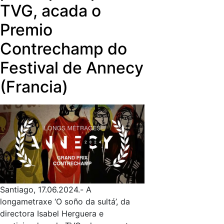
TVG, acada o
principais televisións intelixentes.
desde xaneiro o seu alcance máis aló
do tradicional consumo a través do
Premio
aparello de televisión.
Contrechamp do
Festival de Annecy
(Francia)
Santiago, 17.06.2024.- A
longametraxe ‘O soño da sultá’, da
directora Isabel Herguera e