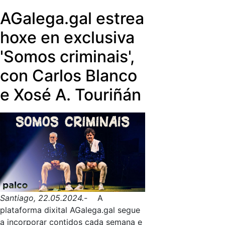
Pantalla recaera xa en 2019 na
respectivas mencións especiais en
AGalega.gal estrea
xornalista da TVG Alba Mancebo.
pasadas edicións do Prix CIRCOM.
hoxe en exclusiva
'Somos criminais',
con Carlos Blanco
e Xosé A. Touriñán
Santiago, 22.05.2024.-
A
plataforma dixital AGalega.gal segue
a incorporar contidos cada semana e