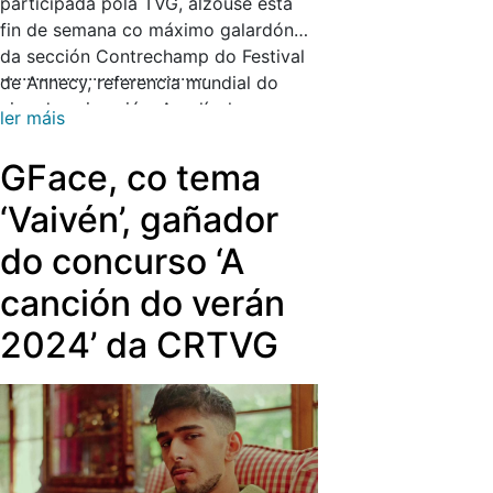
participada pola TVG, alzouse esta
fin de semana co máximo galardón
da sección Contrechamp do Festival
...............................................
de Annecy, referencia mundial do
cine de animación. A película, que
ler máis
suma un novo premio internacional, é
unha produción de Abano
GFace, co tema
Producións, El Gatoverde
‘Vaivén’, gañador
Producciones, UniKo Estudio
Creativo, Sultana Films, Fabian&Fred
do concurso ‘A
(España, Alemaña), co apoio da canle
canción do verán
pública galega.
2024’ da CRTVG
A cinta baséase no conto
escrito en 1905 por Rokeya Hossain,
escritora nacional de Bangladesh
(1880-1932), no que narra a súa
historia persoal e a de Ladyland, un
mundo utópico gobernado por