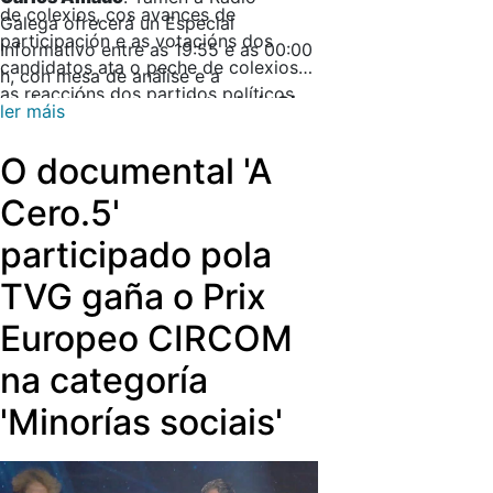
de colexios, cos avances de
Galega ofrecerá un Especial
participación e as votacións dos
Informativo entre as 19:55 e as 00:00
candidatos ata o peche de colexios e
h, con mesa de análise e a
as reaccións dos partidos políticos.
moderación dos xornalistas
Luís Ojea
ler máis
e
Celia Rúa
.
O documental 'A
Cero.5'
participado pola
TVG gaña o Prix
Europeo CIRCOM
na categoría
'Minorías sociais'