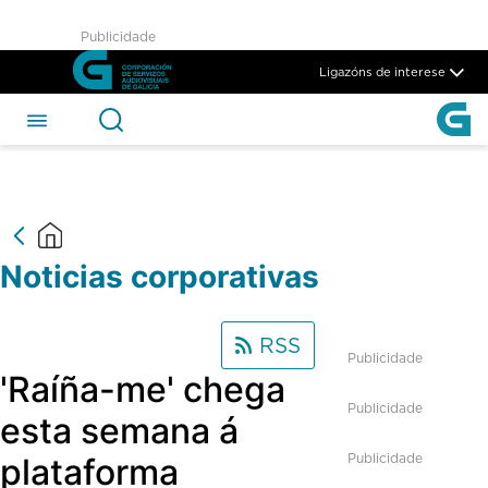
Noticias Corporativas - CSAG
Publicidade
Skip to Main Content
Ligazóns de interese
Noticias corporativas
RSS
Publicidade
'Raíña-me' chega
Publicidade
esta semana á
Publicidade
plataforma