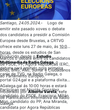
Santiago, 24.05.2024.-
Logo de
emitir este pasado xoves o debate
dos candidatos a presidir a Comisión
Europea desde Bruxelas, a CRTVG
ofrece este luns 27 de maio, ás
10:00
horas
, desde os estudios de San
Producido desde o
Estudio
Marcos o debate entre os candidatos
Multimedia da Radio Galega
, o
de PSOE, PP, Agora Repúblicas (ERC,
debate será emitido pola primeira
Bildu, BNG, AM), Sumar e Ciudadanos
canle de TVG, na Radio Galega, o
ao Parlamento Europeo.
portal G24.gal e a plataforma dixital
AGalega.gal ás 10:00 horas e estará
Participan nel Nicolás González,
moderado por
Alberto Varela
, xefe
candidato do PSOE, Francisco Millán
de Planificación Informativa da Radio
Mon, candidato do PP, Ana Miranda,
Galega.
candidata por Agora Repúblicas