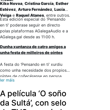
Kiko Novoa
,
Cristina García
,
Esther
Estévez
,
Arturo Fernández
,
Lucía
Veiga
e
Raquel Atanes
, entre outros.
Esta edición especial do ‘Pensando
en ti’ poderase seguir en directo
polas plataformas AGalegaAudio e a
AGalega.gal desde as 11:00 h.
Dunha xuntanza de catro amigos a
unha festa de milleiros de oíntes
A festa do ‘Pensando en ti’ xurdiu
como unha necesidade dos propios
oíntes de coñecérense en persoa
ler máis
despois de compartir horas e horas
de conversa na radio a través de
A película ‘O soño
chamadas telefónicas que acabaron
estreitando lazos de amizade nas
da Sultá’, con selo
ondas ata conformar unha verdadeira