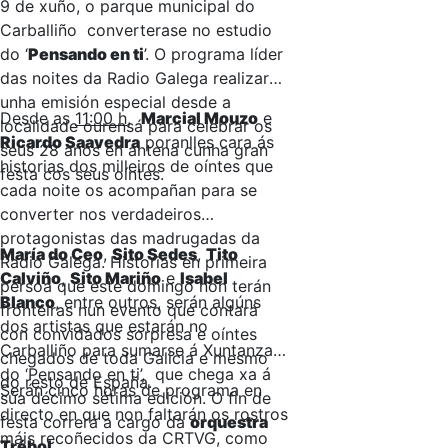
9 de xuño, o parque municipal do
Carballiño converterase no estudio
do ‘
Pensando en ti
’. O programa líder
das noites da Radio Galega realizará
unha emisión especial desde a
Desde as
11:00 h
,
Marcial Mouzo
e
localidade ourensá para celebrar os
Ricardo Saavedra
poranlles cara ás
seus 28 anos en antena cunha gran
historias dos milleiros de oíntes que
festa cos seus oíntes.
cada noite os acompañan para se
converter nos verdadeiros
protagonistas das madrugadas da
María do Ceo
,
Sito Sedes
,
Tito
Radio Galega. Historias en primeira
Calviño
,
Sito Mariño
e
Isabel
persoa que este domingo non terán
Blanco
, entre outros, serán algúns
fronteiras nun evento que contará
dos artistas que estarán no
con convidados sorpresa e oíntes
Carballiño para sumarse á Xuntanza
chegados de toda Galicia e mesmo
do ‘Pensando en ti’, que chega xa á
do resto de España.
Serán cinco horas de programa en
súa décimo sétima edición. O fin de
directo en que non faltarán os rostros
festa correrá a cargo da
orquestra
máis recoñecidos da CRTVG, como
Trébol
.