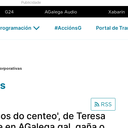
Publicidade
G24
AGalega Audio
Xabarín
rogramación
#AcciónsG
Portal de Tr
orporativas
as
RSS
os do centeo', de Teresa
 en AGalega.gal, gaña o