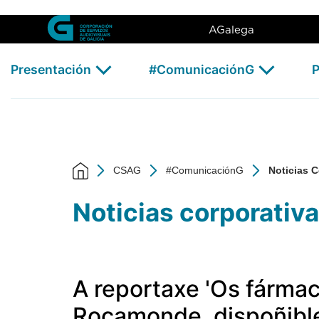
Noticias Corporativas - CSAG
Skip to Main Content
AGalega
Presentación
#ComunicaciónG
P
CSAG
#ComunicaciónG
Noticias C
Noticias corporativ
A reportaxe 'Os fármac
Rocamonde, dispoñible