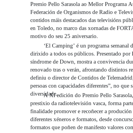
Premio Pello Sarasola ao Mellor Programa 
Federación de Organismos de Radio e Telev
contidos máis destacados das televisións púb
en Toledo, no marco das xornadas de FORTA 
motivo do seu 25 aniversario.
‘El Camping’ é un programa semanal de tel
dirixido a todos os públicos. Presentado por 
síndrome de Down, mostra a convivencia dur
renovado tras o verán, afrontando distintos r
definiu o director de Contidos de Telemadrid
persoas con capacidades diferentes”, no que s
diversidade.
A XI edición do Premio Pello Sarasola, c
prestixio da radiotelevisión vasca, forma p
finalidade promover e recoñecer a produción 
diferentes xéneros e formatos, desde concurso
formatos que poñen de manifesto valores como