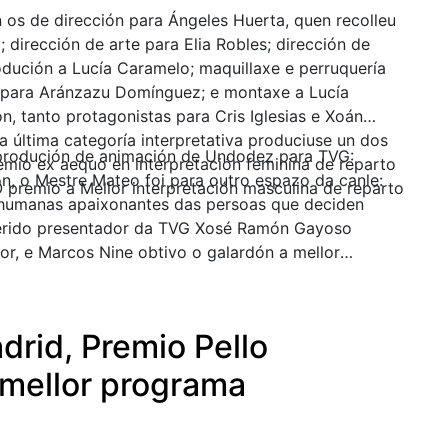
n os de dirección para Ángeles Huerta, quen recolleu
 dirección de arte para Elia Robles; dirección de
rodución a Lucía Caramelo; maquillaxe e perruquería
o para Aránzazu Domínguez; e montaxe a Lucía
ón, tanto protagonistas para Cris Iglesias e Xoán
 última categoría interpretativa produciuse un dos
 produción de animación de Undodez para TVG:
mio ex aequo en interpretación feminina de reparto
ón, o Mestre Mateo foi para outro espazo da canle:
 O premio a Mellor interpretación masculina de reparto
as humanas apaixonantes das persoas que deciden
erido presentador da TVG Xosé Ramón Gayoso
r, e Marcos Nine obtivo o galardón a mellor
drid, Premio Pello
mellor programa