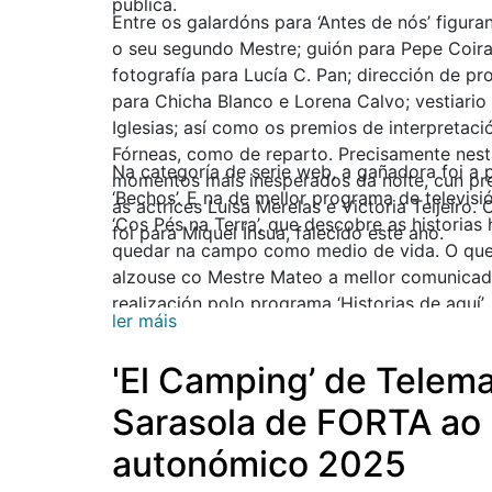
pública.
Entre os galardóns para ‘Antes de nós’ figura
o seu segundo Mestre; guión para Pepe Coira;
fotografía para Lucía C. Pan; dirección de p
para Chicha Blanco e Lorena Calvo; vestiari
Iglesias; así como os premios de interpretaci
Fórneas, como de reparto. Precisamente nesta
Na categoría de serie web, a gañadora foi a
momentos máis inesperados da noite, cun pre
‘Bechos’. E na de mellor programa de televisi
ás actrices Luisa Merelas e Victoria Teijeiro.
‘Cos Pés na Terra’, que descobre as histori
foi para Miquel Ínsua, falecido este ano.
quedar na campo como medio de vida. O qu
alzouse co Mestre Mateo a mellor comunicado
realización polo programa ‘Historias de aquí’.
ler máis
'El Camping’ de Telema
Sarasola de FORTA ao 
autonómico 2025