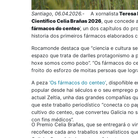
Santiago, 06.04.2026.-
A xornalista
Teresa
Científico Celia Brañas 2026
, que concede 
fármacos do centeo
’, un dos capítulos do p
historia dos primeiros fármacos elaborados c
Rocamonde destaca que “ciencia e cultura se u
espazo que trata de darlles protagonismo a 
hoxe somos como pobo”. “Os fármacos do cen
froito do esforzo de moitas persoas que logr
A peza
‘Os fármacos do centeo’
, dispoñible 
popular desde hai séculos e o seu emprego po
actual Zeltia, unha das grandes compañías qu
que este traballo periodístico “conecta co p
cultivo do centeo, que converteu Galicia no
con fins médicos”.
O Premio Celia Brañas, que se entregará o vi
recoñece cada ano traballos xornalísticos que