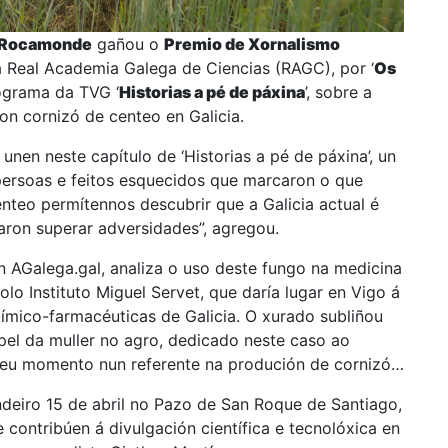
 Rocamonde
gañou o
Premio de Xornalismo
a Real Academia Galega de Ciencias (RAGC), por ‘
Os
rograma da TVG ‘
Historias a pé de páxina
’, sobre a
on cornizó de centeo en Galicia.
nen neste capítulo de ‘Historias a pé de páxina’, un
persoas e feitos esquecidos que marcaron o que
teo permítennos descubrir que a Galicia actual é
aron superar adversidades”, agregou.
en AGalega.gal, analiza o uso deste fungo na medicina
lo Instituto Miguel Servet, que daría lugar en Vigo á
ímico-farmacéuticas de Galicia. O xurado subliñou
apel da muller no agro, dedicado neste caso ao
 seu momento nun referente na produción de cornizó
ndeiro 15 de abril no Pazo de San Roque de Santiago,
 contribúen á divulgación científica e tecnolóxica en