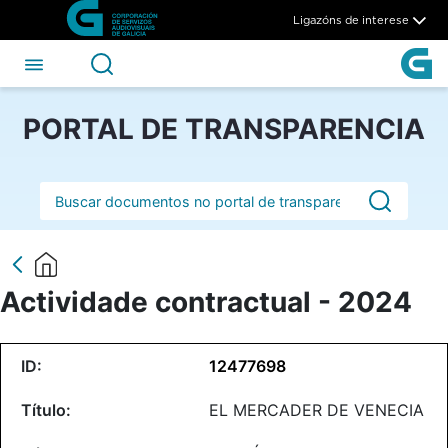
Actividade contractual - 20
Skip to Main Content
Ligazóns de interese
PORTAL DE TRANSPARENCIA
Barra de busca
Actividade contractual - 2024
12477698
EL MERCADER DE VENECIA