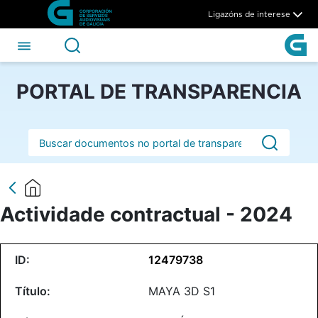
Actividade contractual - 20
Skip to Main Content
Ligazóns de interese
PORTAL DE TRANSPARENCIA
Barra de busca
Actividade contractual - 2024
12479738
MAYA 3D S1