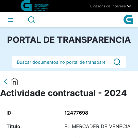
Actividade contractual - 20
Skip to Main Content
Ligazóns de interese
PORTAL DE TRANSPARENCIA
Barra de busca
Actividade contractual - 2024
12477698
EL MERCADER DE VENECIA