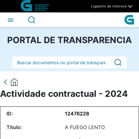
Actividade contractual - 20
Skip to Main Content
Ligazóns de interese
PORTAL DE TRANSPARENCIA
Barra de busca
Actividade contractual - 2024
12476228
A FUEGO LENTO