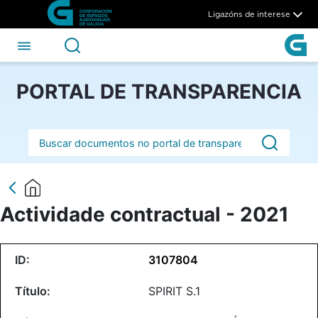
Actividade contractual - 202
Skip to Main Content
Ligazóns de interese
PORTAL DE TRANSPARENCIA
Barra de busca
Actividade contractual - 2021
3107804
SPIRIT S.1